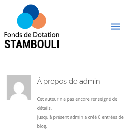
Passer
au
contenu
Tog
Navi
Accueil
Actualités
À propos de
admin
Qui sommes-nous ?
Cet auteur n'a pas encore renseigné de
détails.
Missions
Jusqu'à présent admin a créé 0 entrées de
blog.