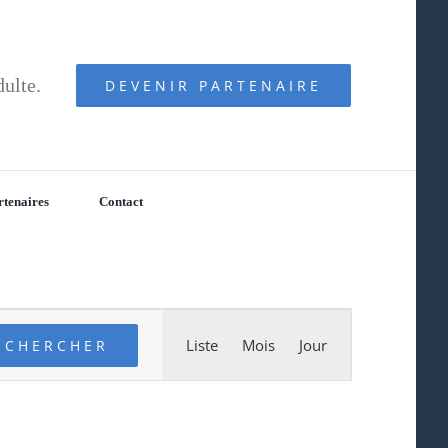
dulte.
DEVENIR PARTENAIRE
rtenaires
Contact
Navigation
Liste
Mois
Jour
CHERCHER
de
vues