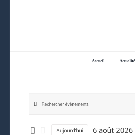
Passer
au
contenu
Accueil
Actualité
Évènements
Recherche
Saisir
mot-
et
clé.
6 août 2026
Aujourd’hui